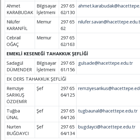
Ahmet
Bilgisayar
297 65
ahmet.karabudak@hacettepe.
KARABUDAK
İşletmeni
62/130
Nilüfer
Memur
297 65
nilufer.savan@hacettepe.edu.t
KARANFİL
62
Cebrail
Memur
297 65
OĞAÇ
62/163
EMEKLİ KESENEĞİ TAHAKKUK ŞEFLİĞİ
Sadagül
Bilgisayar
297 65
gulsade@hacettepe.edu.tr
DÜMENDER
İşletmeni
61/156
EK DERS TAHAKKUK ŞEFLİĞİ
Remziye
Şef
297 65
remziyesarikus@hacettepe.edu
SARIKUŞ
64/125
ÖZDEMİR
Tuğba
Şef
297 65
tugbaunal@hacettepe.edu.tr
ÜNAL
64/126
Nurten
Şef
297 65
bugdayci@hacettepe.edu.tr
BUĞDAYCI
64/134