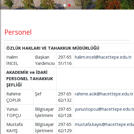
Personel
ÖZLÜK HAKLARI VE TAHAKKUK MÜDÜRLÜĞÜ
Halim
Başkan
297 65
halim.incel@hacettepe.edu.tr
İNCEL
Yardımcısı
51/116
AKADEMİK ve İDARİ
PERSONEL TAHAKKUK
ŞEFLİĞİ
Rahime
Şef
297 65
rahime.acik@hacettepe.edu.tr
ÇOPUR
62/132
Yunus
Bilgisayar
297 65
yunustopcu@hacettepe.edu.t
TOPÇU
İşletmeni
62/128
Mustafa
Bilgisayar
297 65
mustafa.kayis@hacettepe.edu
KAYIŞ
İşletmeni
62/129