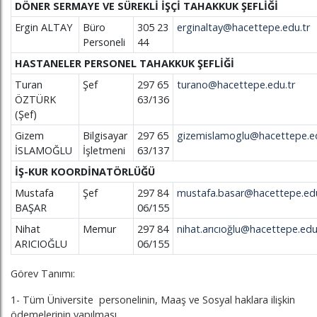
DÖNER SERMAYE VE SÜREKLİ İŞÇİ TAHAKKUK ŞEFLİĞİ
Ergin ALTAY
Büro
305 23
erginaltay@hacettepe.edu.tr
Personeli
44
HASTANELER PERSONEL TAHAKKUK ŞEFLİĞİ
Turan
Şef
297 65
turano@hacettepe.edu.tr
ÖZTÜRK
63/136
(Şef)
Gizem
Bilgisayar
297 65
gizemislamoglu@hacettepe.ed
İSLAMOĞLU
İşletmeni
63/137
İŞ-KUR KOORDİNATÖRLÜĞÜ
Mustafa
Şef
297 84
mustafa.basar@hacettepe.edu
BAŞAR
06/155
Nihat
Memur
297 84
nihat.arıcıoğlu@hacettepe.edu
ARICIOĞLU
06/155
Görev Tanımı:
1- Tüm Üniversite personelinin, Maaş ve Sosyal haklara ilişkin
ödemelerinin yapılması