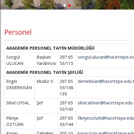
Personel
AKADEMİK PERSONEL TAYİN MÜDÜRLÜĞÜ
Songül
Başkan
297 65
songul.ulucan@hacettepe.ed
ULUCAN
Yardımcısı
53/115
AKADEMİK PERSONEL TAYİN ŞEFLİĞİ
Engin
Müdür V.
297 65
demirkisan@hacettepe.edu.t
DEMİRKISAN
53/138-
139
Sibel UYSAL
Şef
297 65
sibel.altiner@hacettepe.edu.
53/143
Fikriye
Şef
297 65
fikriyeozturk@hacettepe.edu
ÖZTÜRK
53/144
Koray
Tekniker
305 10
koray.tuncay@hacettepe.edu