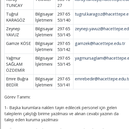
TUNCAY
27
Tuğrul
Bilgisayar
297 65
tugrul.karagoz@hacettepe.e
KARAGÖZ
İşletmeni
53/140
Zeynep
Bilgisayar
297 65
zeynep.yavuz@hacettepe.ed
YAVUZ
İşletmeni
53/145
Gamze KÖSE
Bilgisayar
297 65
gamzek@hacettepe.edu.tr
İşletmeni
53/142
Yağmur
Bilgisayar
297 65
yagmursaglam@hacettepe.e
SAĞLAM
İşletmeni
53/145
ÖZDEMİR
Emre Buğra
Bilgisayar
297 65
emrebedir@hacettepe.edu.t
BEDİR
İşletmeni
53/141
Görev Tanımı:
1- Başka kurumlara naklen tayin edilecek personel için gelen
taleplerin çalıştığı birime yazılması ve alınan cevabi yazının da
talep eden kuruma yazılması