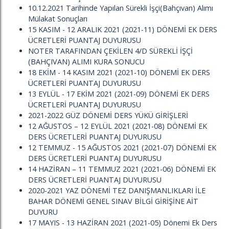
10.12.2021 Tarihinde Yapılan Sürekli İşçi(Bahçıvan) Alımı
Mülakat Sonuçları
15 KASIM - 12 ARALIK 2021 (2021-11) DÖNEMİ EK DERS
ÜCRETLERİ PUANTAJ DUYURUSU
NOTER TARAFINDAN ÇEKİLEN 4/D SÜREKLİ İŞÇİ
(BAHÇIVAN) ALIMI KURA SONUCU
18 EKİM - 14 KASIM 2021 (2021-10) DÖNEMİ EK DERS
ÜCRETLERİ PUANTAJ DUYURUSU
13 EYLÜL - 17 EKİM 2021 (2021-09) DÖNEMİ EK DERS
ÜCRETLERİ PUANTAJ DUYURUSU
2021-2022 GÜZ DÖNEMİ DERS YÜKÜ GİRİŞLERİ
12 AĞUSTOS – 12 EYLÜL 2021 (2021-08) DÖNEMİ EK
DERS ÜCRETLERİ PUANTAJ DUYURUSU
12 TEMMUZ - 15 AĞUSTOS 2021 (2021-07) DÖNEMİ EK
DERS ÜCRETLERİ PUANTAJ DUYURUSU
14 HAZİRAN – 11 TEMMUZ 2021 (2021-06) DÖNEMİ EK
DERS ÜCRETLERİ PUANTAJ DUYURUSU
2020-2021 YAZ DÖNEMİ TEZ DANIŞMANLIKLARI İLE
BAHAR DÖNEMİ GENEL SINAV BİLGİ GİRİŞİNE AİT
DUYURU
17 MAYIS - 13 HAZİRAN 2021 (2021-05) Dönemi Ek Ders