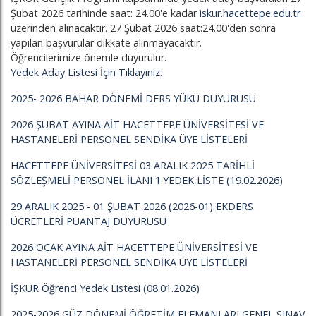
Şubat 2026 tarihinde saat: 24.00'e kadar
iskur.hacettepe.edu.tr
üzerinden alınacaktır. 27 Şubat 2026 saat:24.00'den sonra
yapılan başvurular dikkate alınmayacaktır.
Öğrencilerimize önemle duyurulur.
Yedek Aday Listesi İçin Tıklayınız.
2025- 2026 BAHAR DÖNEMİ DERS YÜKÜ DUYURUSU
2026 ŞUBAT AYINA AİT HACETTEPE ÜNİVERSİTESİ VE
HASTANELERİ PERSONEL SENDİKA ÜYE LİSTELERİ
HACETTEPE ÜNİVERSİTESİ 03 ARALIK 2025 TARİHLİ
SÖZLEŞMELİ PERSONEL İLANI 1.YEDEK LİSTE (19.02.2026)
29 ARALIK 2025 - 01 ŞUBAT 2026 (2026-01) EKDERS
ÜCRETLERİ PUANTAJ DUYURUSU
2026 OCAK AYINA AİT HACETTEPE ÜNİVERSİTESİ VE
HASTANELERİ PERSONEL SENDİKA ÜYE LİSTELERİ
İŞKUR Öğrenci Yedek Listesi (08.01.2026)
2025-2026 GÜZ DÖNEMİ ÖĞRETİM ELEMANLARI GENEL SINAV